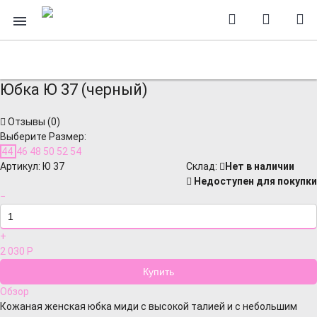
Юбка Ю 37 (черный)
Отзывы (
0
)
Выберите Размер:
44
46
48
50
52
54
Артикул:
Ю 37
Cклад:
Нет в наличии
Недоступен для покупки
−
+
2 030
Р
Обзор
Кожаная женская юбка миди с высокой талией и с небольшим