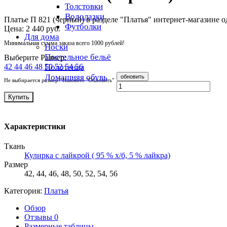
Толстовки
Водолазки
Платье П 821 (черный) в разделе "Платья" интернет-магазине
Футболки
Цена:
2 440 руб.
Для дома
Минимальная сумма заказа всего 1000 рублей!
Носки
Постельное бельё
Выберите Размер:
42
44
46
48
50
52
54
56
Полотенца
Домашняя обувь
Не выбирается размер? Нажмите "Обновить"
Купить
Характеристики
Ткань
Кулирка с лайкрой ( 95 % х/б, 5 % лайкра)
Размер
42, 44, 46, 48, 50, 52, 54, 56
Категория:
Платья
Обзор
Отзывы
0
Размерные таблицы