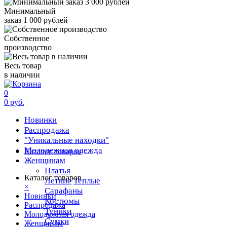
Минимальный
заказ 1 000 рублей
Собственное
производство
Весь товар
в наличии
0
0 руб.
Новинки
Распродажа
"Уникальные находки"
Молодежная одежда
Каталог товаров
Женщинам
Платья
Каталог товаров
Летние
Теплые
×
Сарафаны
Новинки
Костюмы
Распродажа
Туники
Молодежная одежда
Сумки
Женщинам