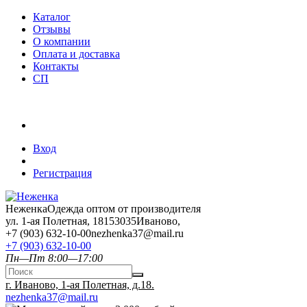
Каталог
Отзывы
О компании
Оплата и доставка
Контакты
СП
Вход
Регистрация
Неженка
Одежда оптом от производителя
ул. 1-ая Полетная, 18
153035
Иваново
,
+7 (903) 632-10-00
nezhenka37@mail.ru
+7 (903) 632-10-00
Пн—Пт 8:00—17:00
г. Иваново, 1-ая Полетная, д.18.
nezhenka37@mail.ru