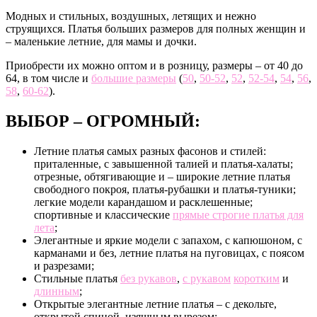
Модных и стильных, воздушных, летящих и нежно
струящихся. Платья больших размеров для полных женщин и
– маленькие летние, для мамы и дочки.
Приобрести их можно оптом и в розницу, размеры – от 40 до
64, в том числе и
большие размеры
(
50
,
50-52
,
52
,
52-54
,
54
,
56
,
58
,
60-62
).
ВЫБОР – ОГРОМНЫЙ:
Летние платья самых разных фасонов и стилей:
приталенные, с завышенной талией и платья-халаты;
отрезные, обтягивающие и – широкие летние платья
свободного покроя, платья-рубашки и платья-туники;
легкие модели карандашом и расклешенные;
спортивные и классические
прямые строгие платья для
лета
;
Элегантные и яркие модели с запахом, с капюшоном, с
карманами и без, летние платья на пуговицах, с поясом
и разрезами;
Стильные платья
без рукавов
,
с рукавом
коротким
и
длинным
;
Открытые элегантные летние платья – с декольте,
открытой спиной, изящным вырезом;