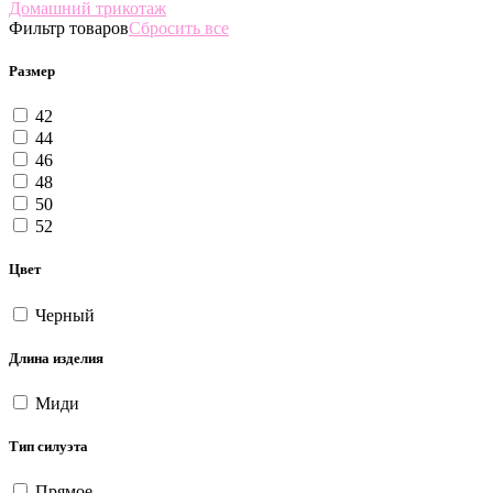
Домашний трикотаж
Фильтр товаров
Сбросить все
Размер
42
44
46
48
50
52
Цвет
Черный
Длина изделия
Миди
Тип силуэта
Прямое