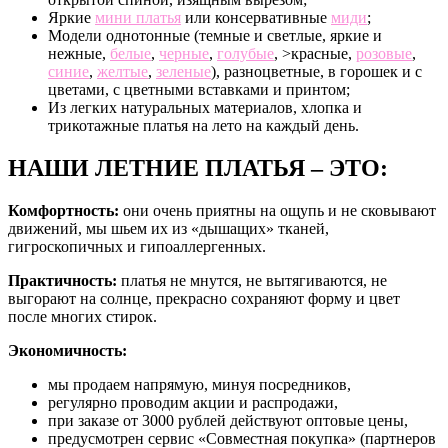
Яркие
мини платья
или консервативные
миди
;
Модели однотонные (темные и светлые, яркие и
нежные,
белые
,
черные
,
голубые
, >красные,
розовые
,
синие
,
желтые
,
зеленые
), разноцветные, в горошек и с
цветами, с цветными вставками и принтом;
Из легких натуральных материалов, хлопка и
трикотажные платья на лето на каждый день.
НАШИ ЛЕТНИЕ ПЛАТЬЯ – ЭТО:
Комфортность:
они очень приятны на ощупь и не сковывают
движений, мы шьем их из «дышащих» тканей,
гигроскопичных и гипоаллергенных.
Практичность:
платья не мнутся, не вытягиваются, не
выгорают на солнце, прекрасно сохраняют форму и цвет
после многих стирок.
Экономичность:
мы продаем напрямую, минуя посредников,
регулярно проводим акции и распродажи,
при заказе от 3000 рублей действуют оптовые цены,
предусмотрен сервис «Совместная покупка» (партнеров