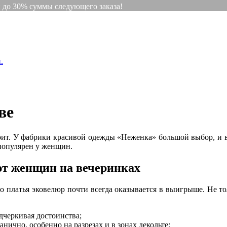
и до 30% суммы следующего заказа!
.
ве
тоит. У фабрики красивой одежды «Неженка» большой выбор, и 
популярен у женщин.
ют женщин на вечеринках
о платья эковелюр почти всегда оказывается в выигрыше. Не то
дчеркивая достоинства;
нично, особенно на разрезах и в зонах декольте;