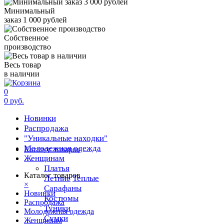
Минимальный
заказ 1 000 рублей
Собственное
производство
Весь товар
в наличии
0
0 руб.
Новинки
Распродажа
"Уникальные находки"
Молодежная одежда
Каталог товаров
Женщинам
Платья
Каталог товаров
Летние
Теплые
×
Сарафаны
Новинки
Костюмы
Распродажа
Туники
Молодежная одежда
Сумки
Женщинам