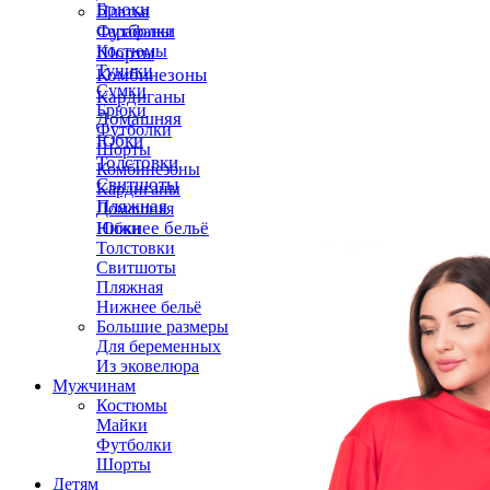
Брюки
Платья
Футболки
Сарафаны
Костюмы
Шорты
Туники
Комбинезоны
Сумки
Кардиганы
Брюки
Домашняя
Футболки
Юбки
Шорты
Толстовки
Комбинезоны
Свитшоты
Кардиганы
Пляжная
Домашняя
Нижнее бельё
Юбки
Толстовки
Свитшоты
Пляжная
Нижнее бельё
Большие размеры
Для беременных
Из эковелюра
Мужчинам
Костюмы
Майки
Футболки
Шорты
Детям