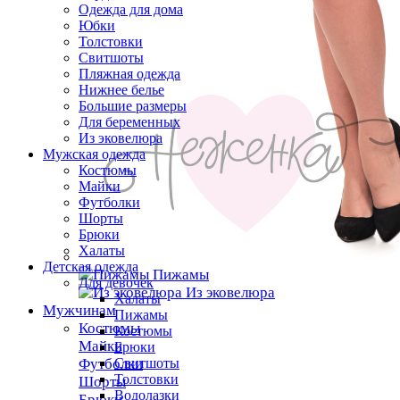
Одежда для дома
Юбки
Толстовки
Свитшоты
Пляжная одежда
Нижнее белье
Большие размеры
Для беременных
Из эковелюра
Мужская одежда
Костюмы
Майки
Футболки
Шорты
Брюки
Халаты
Детская одежда
Пижамы
Для девочек
Из эковелюра
Халаты
Мужчинам
Пижамы
Костюмы
Костюмы
Майки
Брюки
Футболки
Свитшоты
Толстовки
Шорты
Водолазки
Брюки