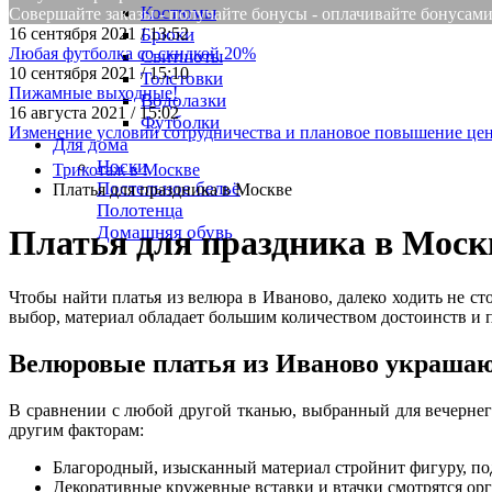
Костюмы
Совершайте заказы - получайте бонусы - оплачивайте бонусам
16 сентября 2021 / 13:52
Брюки
Любая футболка со скидкой 20%
Свитшоты
10 сентября 2021 / 15:10
Толстовки
Пижамные выходные!
Водолазки
16 августа 2021 / 15:02
Футболки
Изменение условий сотрудничества и плановое повышение цен
Для дома
Носки
Трикотаж в Москве
Постельное бельё
Платья для праздника в Москве
Полотенца
Домашняя обувь
Платья для праздника в Моск
Чтобы найти платья из велюра в Иваново, далеко ходить не с
выбор, материал обладает большим количеством достоинств и 
Велюровые платья из Иваново украша
В сравнении с любой другой тканью, выбранный для вечернег
другим факторам:
Благородный, изысканный материал стройнит фигуру, по
Декоративные кружевные вставки и втачки смотрятся орга