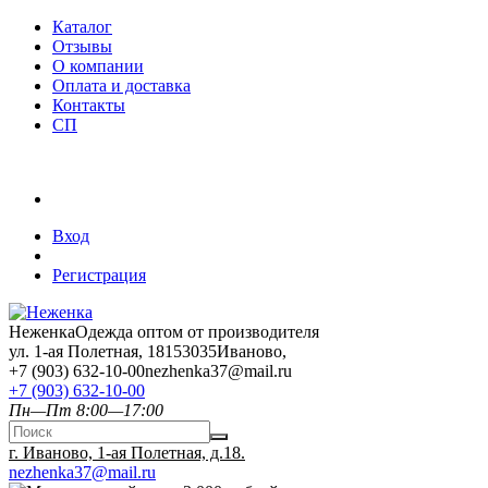
Каталог
Отзывы
О компании
Оплата и доставка
Контакты
СП
Вход
Регистрация
Неженка
Одежда оптом от производителя
ул. 1-ая Полетная, 18
153035
Иваново
,
+7 (903) 632-10-00
nezhenka37@mail.ru
+7 (903) 632-10-00
Пн—Пт 8:00—17:00
г. Иваново, 1-ая Полетная, д.18.
nezhenka37@mail.ru