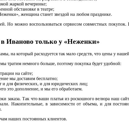
амой жаркой вечеринке;
енной обстановке в театре;
Неженки», женщина станет звездой на любом празднике.
лей. Но можно воспользоваться сервисом совместных покупок. П
 в Иваново только у «Неженки»
амы, на который расходуется так мало средств, что цены у наше
мы тратим немного больше, поэтому покупка будет удобной:
трации на сайте;
ние мы доставим бесплатно;
 и для физических, и для юридических лиц;
 что это дополнение, и мы его обработаем.
рки заказа. Так что ваши платья из роскошного велюра наш сай
ывали. Накопительные, в зависимости от объема, и для посто
.
ячам наших постоянных клиентов.