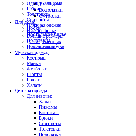
Одежда для дома
Толстовки
Юбки
Водолазки
Толстовки
Футболки
Свитшоты
Для дома
Пляжная одежда
Носки
Нижнее белье
Постельное бельё
Большие размеры
Полотенца
Для беременных
Домашняя обувь
Из эковелюра
Мужская одежда
Костюмы
Майки
Футболки
Шорты
Брюки
Халаты
Детская одежда
Для девочек
Халаты
Пижамы
Костюмы
Брюки
Свитшоты
Толстовки
Водолазки