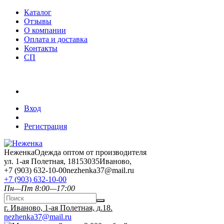
Каталог
Отзывы
О компании
Оплата и доставка
Контакты
СП
Вход
Регистрация
Неженка
Одежда оптом от производителя
ул. 1-ая Полетная, 18
153035
Иваново
,
+7 (903) 632-10-00
nezhenka37@mail.ru
+7 (903) 632-10-00
Пн—Пт 8:00—17:00
г. Иваново, 1-ая Полетная, д.18.
nezhenka37@mail.ru