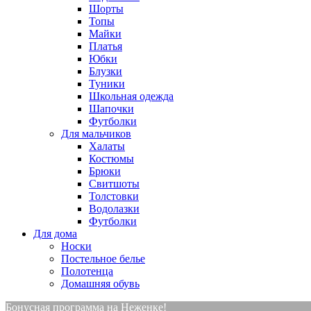
Шорты
Топы
Майки
Платья
Юбки
Блузки
Туники
Школьная одежда
Шапочки
Футболки
Для мальчиков
Халаты
Костюмы
Брюки
Свитшоты
Толстовки
Водолазки
Футболки
Для дома
Носки
Постельное белье
Полотенца
Домашняя обувь
Бонусная программа на Неженке!