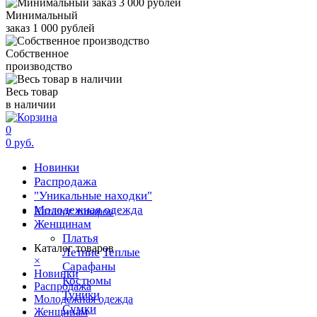
Минимальный
заказ 1 000 рублей
Собственное
производство
Весь товар
в наличии
0
0 руб.
Новинки
Распродажа
"Уникальные находки"
Молодежная одежда
Каталог товаров
Женщинам
Платья
Каталог товаров
Летние
Теплые
×
Сарафаны
Новинки
Костюмы
Распродажа
Туники
Молодежная одежда
Сумки
Женщинам