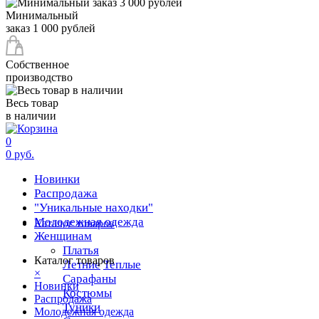
Минимальный
заказ 1 000 рублей
Собственное
производство
Весь товар
в наличии
0
0 руб.
Новинки
Распродажа
"Уникальные находки"
Молодежная одежда
Каталог товаров
Женщинам
Платья
Каталог товаров
Летние
Теплые
×
Сарафаны
Новинки
Костюмы
Распродажа
Туники
Молодежная одежда