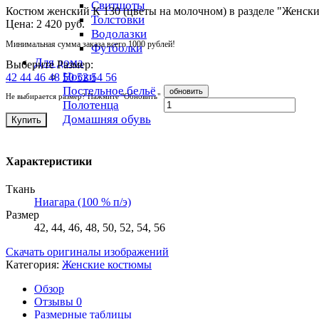
Свитшоты
Костюм женский К 130 (цветы на молочном) в разделе "Женск
Толстовки
Цена:
2 420 руб.
Водолазки
Минимальная сумма заказа всего 1000 рублей!
Футболки
Для дома
Выберите Размер:
Носки
42
44
46
48
50
52
54
56
Постельное бельё
Не выбирается размер? Нажмите "Обновить"
Полотенца
Домашняя обувь
Купить
Характеристики
Ткань
Ниагара (100 % п/э)
Размер
42, 44, 46, 48, 50, 52, 54, 56
Скачать оригиналы изображений
Категория:
Женские костюмы
Обзор
Отзывы
0
Размерные таблицы