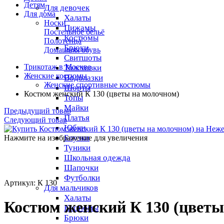
Детям
Для девочек
Для дома
Халаты
Носки
Пижамы
Постельное бельё
Костюмы
Полотенца
Брюки
Домашняя обувь
Свитшоты
Трикотаж в Москве
Толстовки
Женские костюмы
Водолазки
Женские спортивные костюмы
Шорты
Костюм женский К 130 (цветы на молочном)
Топы
Майки
Предыдущий товар
Платья
Следующий товар
Юбки
Блузки
Нажмите на изображение для увеличения
Туники
Школьная одежда
Шапочки
Футболки
Артикул: К 130
Для мальчиков
Халаты
Костюм женский К 130 (цветы
Костюмы
Брюки