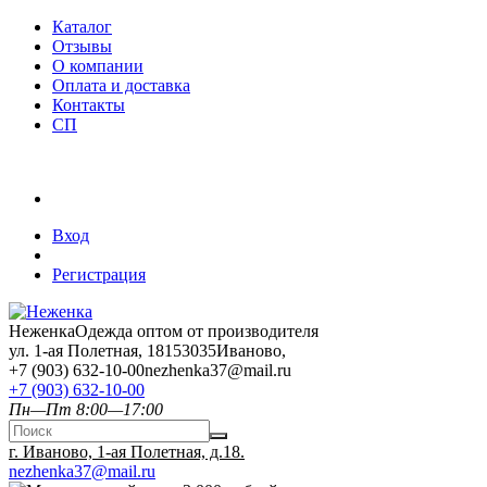
Каталог
Отзывы
О компании
Оплата и доставка
Контакты
СП
Вход
Регистрация
Неженка
Одежда оптом от производителя
ул. 1-ая Полетная, 18
153035
Иваново
,
+7 (903) 632-10-00
nezhenka37@mail.ru
+7 (903) 632-10-00
Пн—Пт 8:00—17:00
г. Иваново, 1-ая Полетная, д.18.
nezhenka37@mail.ru