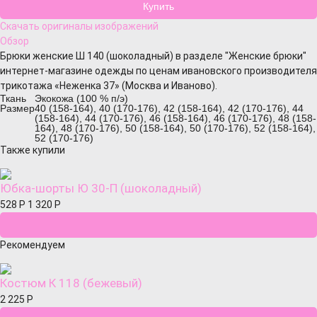
Скачать оригиналы изображений
Обзор
Брюки женские Ш 140 (шоколадный) в разделе "Женские брюки"
интернет-магазине одежды по ценам ивановского производителя
трикотажа «Неженка 37» (Москва и Иваново).
Ткань
Экокожа (100 % п/э)
Размер
40 (158-164), 40 (170-176), 42 (158-164), 42 (170-176), 44
(158-164), 44 (170-176), 46 (158-164), 46 (170-176), 48 (158-
164), 48 (170-176), 50 (158-164), 50 (170-176), 52 (158-164),
52 (170-176)
Также купили
Юбка-шорты Ю 30-П (шоколадный)
528
Р
1 320
Р
Рекомендуем
Костюм К 118 (бежевый)
2 225
Р