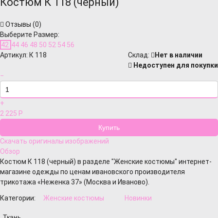
Костюм К 118 (черный)
Отзывы (
0
)
Выберите Размер:
42
44
46
48
50
52
54
56
Артикул:
К 118
Cклад:
Нет в наличии
Недоступен для покупки
−
+
2 225
Р
Скачать оригиналы изображений
Обзор
Костюм К 118 (черный) в разделе "Женские костюмы" интернет-
магазине одежды по ценам ивановского производителя
трикотажа «Неженка 37» (Москва и Иваново).
Категории:
Женские костюмы
Новинки
Ткань