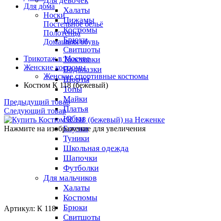
Для девочек
Для дома
Халаты
Носки
Пижамы
Постельное бельё
Костюмы
Полотенца
Брюки
Домашняя обувь
Свитшоты
Трикотаж в Москве
Толстовки
Женские костюмы
Водолазки
Женские спортивные костюмы
Шорты
Костюм К 118 (бежевый)
Топы
Майки
Предыдущий товар
Платья
Следующий товар
Юбки
Блузки
Нажмите на изображение для увеличения
Туники
Школьная одежда
Шапочки
Футболки
Для мальчиков
Халаты
Костюмы
Брюки
Артикул: К 118
Свитшоты