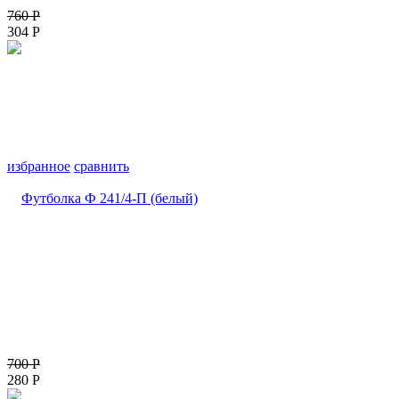
760
Р
304
Р
избранное
сравнить
700
Р
280
Р