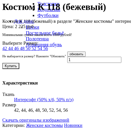
Толстовки
Костюм К 118 (бежевый)
Водолазки
Футболки
Для дома
Костюм К 118 (бежевый) в разделе "Женские костюмы" интерне
Цена:
2 225 руб.
Носки
Постельное бельё
Минимальная сумма заказа всего 1000 рублей!
Полотенца
Выберите Размер:
Домашняя обувь
42
44
46
48
50
52
54
56
Не выбирается размер? Нажмите "Обновить"
Купить
Характеристики
Ткань
Интерсофт (50% х/б, 50% п/э)
Размер
42, 44, 46, 48, 50, 52, 54, 56
Скачать оригиналы изображений
Категории:
Женские костюмы
Новинки