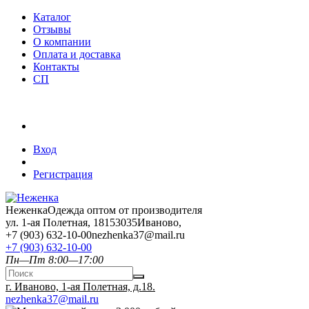
Каталог
Отзывы
О компании
Оплата и доставка
Контакты
СП
Вход
Регистрация
Неженка
Одежда оптом от производителя
ул. 1-ая Полетная, 18
153035
Иваново
,
+7 (903) 632-10-00
nezhenka37@mail.ru
+7 (903) 632-10-00
Пн—Пт 8:00—17:00
г. Иваново, 1-ая Полетная, д.18.
nezhenka37@mail.ru