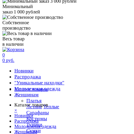
Минимальный
заказ 1 000 рублей
Собственное
производство
Весь товар
в наличии
0
0 руб.
Новинки
Распродажа
"Уникальные находки"
Молодежная одежда
Каталог товаров
Женщинам
Платья
Каталог товаров
Летние
Теплые
×
Сарафаны
Новинки
Костюмы
Распродажа
Туники
Молодежная одежда
Сумки
Женщинам