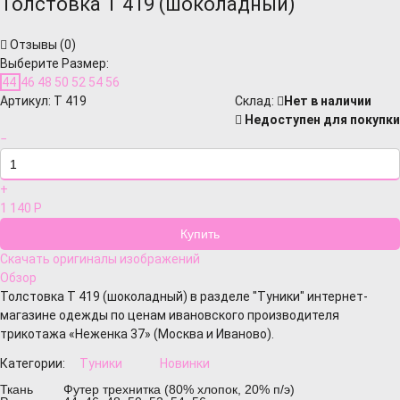
Толстовка Т 419 (шоколадный)
Отзывы (
0
)
Выберите Размер:
44
46
48
50
52
54
56
Артикул:
Т 419
Cклад:
Нет в наличии
Недоступен для покупки
−
+
1 140
Р
Скачать оригиналы изображений
Обзор
Толстовка Т 419 (шоколадный) в разделе "Туники" интернет-
магазине одежды по ценам ивановского производителя
трикотажа «Неженка 37» (Москва и Иваново).
Категории:
Туники
Новинки
Ткань
Футер трехнитка (80% хлопок, 20% п/э)