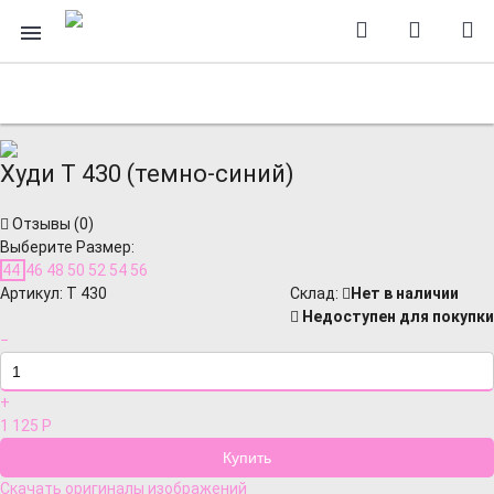
Худи Т 430 (темно-синий)
Отзывы (
0
)
Выберите Размер:
44
46
48
50
52
54
56
Артикул:
Т 430
Cклад:
Нет в наличии
Недоступен для покупки
−
+
1 125
Р
Скачать оригиналы изображений