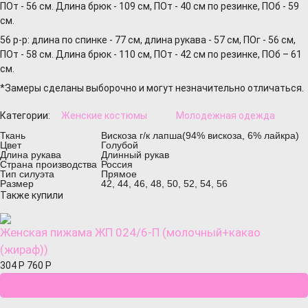
ПОт - 56 см. Длина брюк - 109 см, ПОт - 40 см по резинке, ПОб - 59
см.
56 р-р: длина по спинке - 77 см, длина рукава - 57 см, ПОг - 56 см,
ПОт - 58 см. Длина брюк - 110 см, ПОт - 42 см по резинке, ПОб – 61
см.
*Замеры сделаны выборочно и могут незначительно отличаться.
Категории:
Женские костюмы
Молодежная одежда
Ткань
Вискоза г/к лапша(94% вискоза, 6% лайкра)
Цвет
Голубой
Длина рукава
Длинный рукав
Страна производства
Россия
Тип силуэта
Прямое
Размер
42, 44, 46, 48, 50, 52, 54, 56
Также купили
Женская пижама ЖП 024/6-П (молочный+какао
(жираф))
304
Р
760
Р