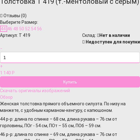
Толстовка Т 419 (т.-ментоловый с серым)
Отзывы (
0
)
Выберите Размер:
44
46
48
50
52
54
56
Артикул:
Т 419
Cклад:
Нет в наличии
Недоступен для покупки
−
+
1 140
Р
Скачать оригиналы изображений
Обзор
Женская толстовка прямого объемного силуэта. По низу на
манжете, с удобным карманом-кенгуру, с капюшоном.
44 р-р: длина по спинке – 68 см, длина рукава – 76 см от
горловины, ПОг - 54 см, ПОт – 55 см, ПОб – 59 см.
46 р-р: длина по спинке – 69 см, длина рукава – 76 см от