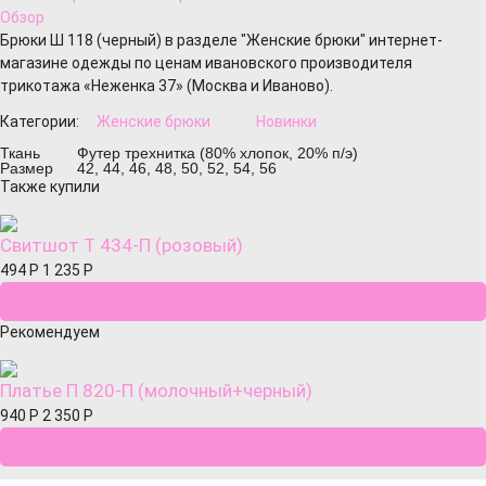
Обзор
Брюки Ш 118 (черный) в разделе "Женские брюки" интернет-
магазине одежды по ценам ивановского производителя
трикотажа «Неженка 37» (Москва и Иваново).
Категории:
Женские брюки
Новинки
Ткань
Футер трехнитка (80% хлопок, 20% п/э)
Размер
42, 44, 46, 48, 50, 52, 54, 56
Также купили
Свитшот Т 434-П (розовый)
494
Р
1 235
Р
Рекомендуем
Платье П 820-П (молочный+черный)
940
Р
2 350
Р