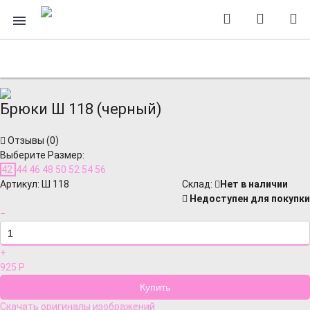
Брюки Ш 118 (черный)
Отзывы (
0
)
Выберите Размер:
42
44
46
48
50
52
54
56
Артикул:
Ш 118
Cклад:
Нет в наличии
Недоступен для покупки
−
+
925
Р
Скачать оригиналы изображений