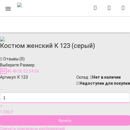
Костюм женский К 123 (серый)
Отзывы (
0
)
Выберите Размер:
44
46
48
50
52
54
56
Артикул:
К 123
Cклад:
Нет в наличии
Недоступен для покупки
−
+
1 090
Р
Скачать оригиналы изображений