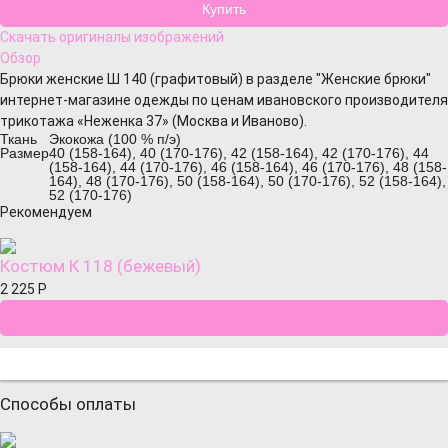
Скачать оригиналы изображений
Обзор
Брюки женские Ш 140 (графитовый) в разделе "Женские брюки"
интернет-магазине одежды по ценам ивановского производителя
трикотажа «Неженка 37» (Москва и Иваново).
Ткань
Экокожа (100 % п/э)
Размер
40 (158-164), 40 (170-176), 42 (158-164), 42 (170-176), 44
(158-164), 44 (170-176), 46 (158-164), 46 (170-176), 48 (158-
164), 48 (170-176), 50 (158-164), 50 (170-176), 52 (158-164),
52 (170-176)
Рекомендуем
Костюм К 118 (бежевый)
2 225
Р
Способы оплаты