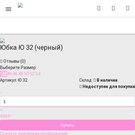
Юбка Ю 32 (черный)
Отзывы (
0
)
Выберите Размер:
42
44
46
48
50
52
54
Артикул:
Ю 32
Cклад:
В наличии
Недоступен для покупки
−
+
990
Р
Скачать оригиналы изображений