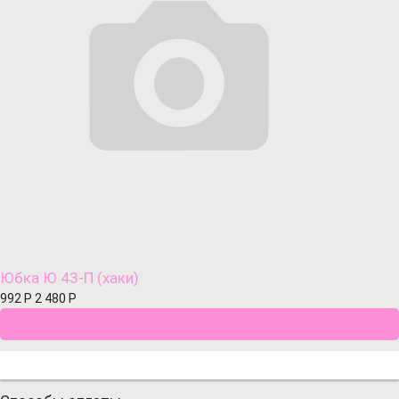
Юбка Ю 43-П (хаки)
992
Р
2 480
Р