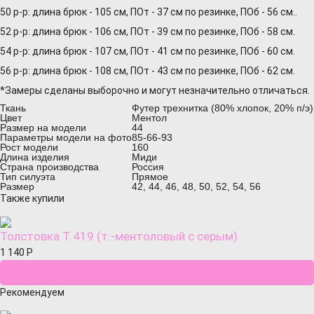
50 р-р: длина брюк - 105 см, ПОт - 37 см по резинке, ПОб - 56 см..
52 р-р: длина брюк - 106 см, ПОт - 39 см по резинке, ПОб - 58 см.
54 р-р: длина брюк - 107 см, ПОт - 41 см по резинке, ПОб - 60 см.
56 р-р: длина брюк - 108 см, ПОт - 43 см по резинке, ПОб - 62 см.
*Замеры сделаны выборочно и могут незначительно отличаться.
Ткань
Футер трехнитка (80% хлопок, 20% п/э)
Цвет
Ментол
Размер на модели
44
Параметры модели на фото
85-66-93
Рост модели
160
Длина изделия
Миди
Страна производства
Россия
Тип силуэта
Прямое
Размер
42, 44, 46, 48, 50, 52, 54, 56
Также купили
Толстовка Т 419 (т.-ментоловый с серым)
1 140
Р
Рекомендуем