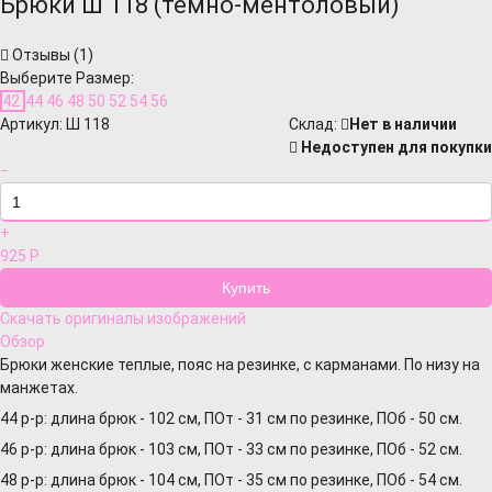
Брюки Ш 118 (темно-ментоловый)
Отзывы (
1
)
Выберите Размер:
42
44
46
48
50
52
54
56
Артикул:
Ш 118
Cклад:
Нет в наличии
Недоступен для покупки
−
+
925
Р
Скачать оригиналы изображений
Обзор
Брюки женские теплые, пояс на резинке, с карманами. По низу на
манжетах.
44 р-р: длина брюк - 102 см, ПОт - 31 см по резинке, ПОб - 50 см.
46 р-р: длина брюк - 103 см, ПОт - 33 см по резинке, ПОб - 52 см.
48 р-р: длина брюк - 104 см, ПОт - 35 см по резинке, ПОб - 54 см.