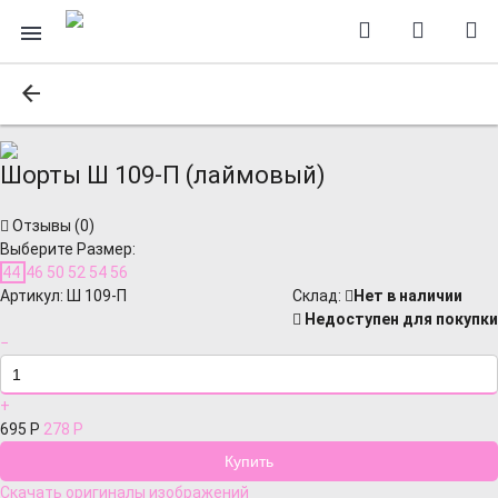
Шорты Ш 109-П (лаймовый)
Отзывы (
0
)
Выберите Размер:
44
46
50
52
54
56
Артикул:
Ш 109-П
Cклад:
Нет в наличии
Недоступен для покупки
−
+
695
Р
278
Р
Скачать оригиналы изображений