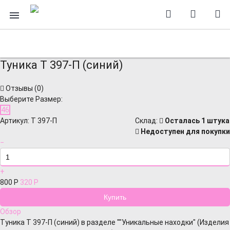
Туника Т 397-П (синий)
Отзывы (
0
)
Выберите Размер:
46
Артикул:
Т 397-П
Cклад:
Осталась 1 штука
Недоступен для покупки
−
+
800
Р
320
Р
Обзор
Туника Т 397-П (синий) в разделе ""Уникальные находки" (Изделия