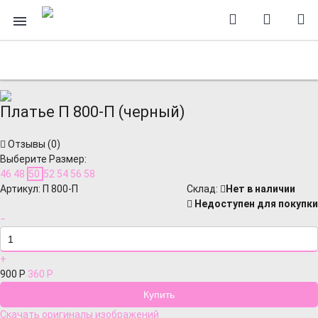
Платье П 800-П (черный)
Отзывы (
0
)
Выберите Размер:
46
48
50
52
54
56
58
Артикул:
П 800-П
Cклад:
Нет в наличии
Недоступен для покупки
−
+
900
Р
360
Р
Скачать оригиналы изображений