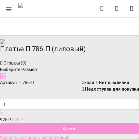
Платье П 786-П (лиловый)
Отзывы (
0
)
Выберите Размер:
44
Артикул:
П 786-П
Cклад:
Нет в наличии
Недоступен для покупки
−
+
925
Р
370
Р
Скачать оригиналы изображений