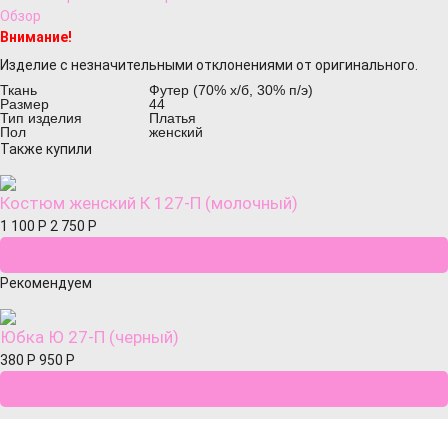
Обзор
Внимание!
Изделие с незначительными отклонениями от оригинального.
Ткань
Футер (70% х/б, 30% п/э)
Размер
44
Тип изделия
Платья
Пол
женский
Также купили
Костюм женский К 127-П (молочный)
1 100
Р
2 750
Р
Рекомендуем
Юбка Ю 27-П (черный)
380
Р
950
Р