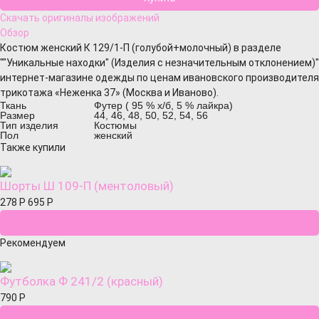
Скачать оригиналы изображений
Обзор
Костюм женский К 129/1-П (голубой+молочный) в разделе
""Уникальные находки" (Изделия с незначительным отклонением)"
интернет-магазине одежды по ценам ивановского производителя
трикотажа «Неженка 37» (Москва и Иваново).
Ткань
Футер ( 95 % х/б, 5 % лайкра)
Размер
44, 46, 48, 50, 52, 54, 56
Тип изделия
Костюмы
Пол
женский
Также купили
Шорты Ш 109-П (ментоловый)
278
Р
695
Р
Рекомендуем
Футболка Ф 241/2 (красный)
790
Р