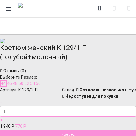
Костюм женский К 129/1-П
(голубой+молочный)
Отзывы (
0
)
Выберите Размер:
44
46
48
50
52
54
56
Артикул:
К 129/1-П
Cклад:
Осталось несколько штук
Недоступен для покупки
−
+
1 940
Р
776
Р