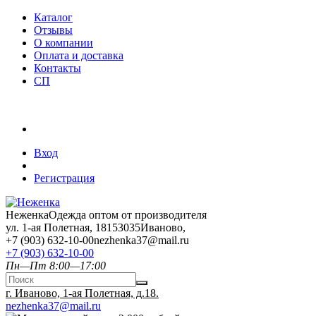
Каталог
Отзывы
О компании
Оплата и доставка
Контакты
СП
Вход
Регистрация
Неженка
Одежда оптом от производителя
ул. 1-ая Полетная, 18
153035
Иваново
,
+7 (903) 632-10-00
nezhenka37@mail.ru
+7 (903) 632-10-00
Пн—Пт 8:00—17:00
г. Иваново, 1-ая Полетная, д.18.
nezhenka37@mail.ru