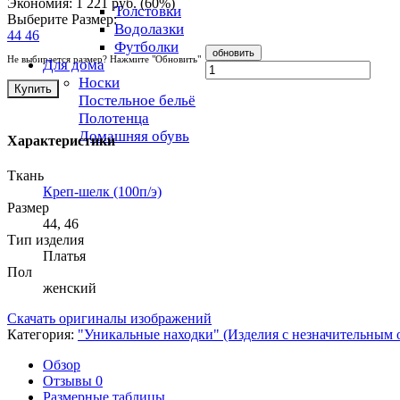
Экономия:
1 221 руб.
(
60%
)
Толстовки
Выберите Размер:
Водолазки
44
46
Футболки
Не выбирается размер? Нажмите "Обновить"
Для дома
Носки
Купить
Постельное бельё
Полотенца
Домашняя обувь
Характеристики
Ткань
Креп-шелк (100п/э)
Размер
44, 46
Тип изделия
Платья
Пол
женский
Скачать оригиналы изображений
Категория:
"Уникальные находки" (Изделия с незначительным 
Обзор
Отзывы
0
Размерные таблицы