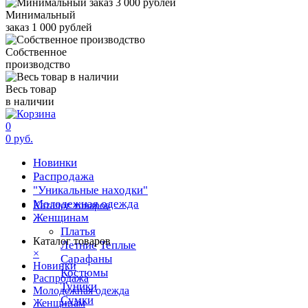
Минимальный
заказ 1 000 рублей
Собственное
производство
Весь товар
в наличии
0
0 руб.
Новинки
Распродажа
"Уникальные находки"
Молодежная одежда
Каталог товаров
Женщинам
Платья
Каталог товаров
Летние
Теплые
×
Сарафаны
Новинки
Костюмы
Распродажа
Туники
Молодежная одежда
Сумки
Женщинам