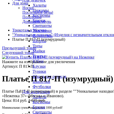
Для девочек
Для дома
Халаты
Носки
Пижамы
Постельное бельё
Костюмы
Полотенца
Брюки
Домашняя обувь
Свитшоты
Трикотаж в Москве
Толстовки
"Уникальные находки" (Изделия с незначительным откло
Водолазки
Платье П 817-П (изумрудный)
Шорты
Топы
Предыдущий товар
Майки
Следующий товар
Платья
Юбки
Нажмите на изображение для увеличения
Блузки
Артикул: П 817-П
Туники
Школьная одежда
Платье П 817-П (изумрудный)
Шапочки
Футболки
Платье П 817-П (изумрудный) в разделе ""Уникальные находки
Для мальчиков
«Неженка 37» (Москва и Иваново).
Халаты
Цена:
814 руб.
2 035 руб.
Костюмы
Брюки
Минимальная сумма заказа всего 1000 рублей!
Свитшоты