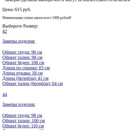
Цена:
615 руб.
Минимальная сумма заказа всего 1000 рублей!
Выберите Размер:
42
Замеры изделия:
Обхват груди:
96 см
Обхват талии:
98 см
Обхват бедер:
108 см
Длина по спинке:
65 см
Длина рукава:
18 см
Длина (бр/юб/ш):
41 см
Обхват талии (бр/юб/ш):
64 см
44
Замеры изделия:
Обхват груди:
98 см
Обхват талии:
100 см
Обхват бедер:
110 см