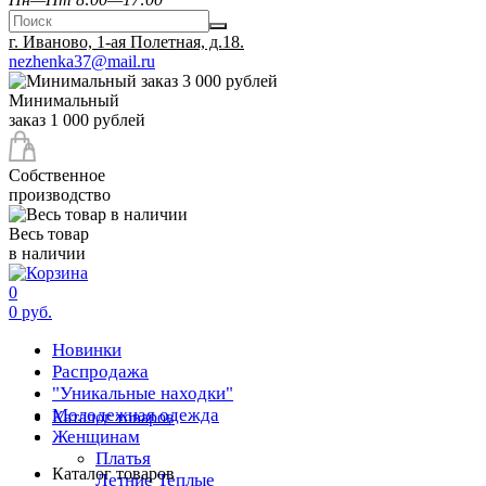
г. Иваново, 1-ая Полетная, д.18.
nezhenka37@mail.ru
Минимальный
заказ 1 000 рублей
Собственное
производство
Весь товар
в наличии
0
0 руб.
Новинки
Распродажа
"Уникальные находки"
Молодежная одежда
Каталог товаров
Женщинам
Платья
Каталог товаров
Летние
Теплые