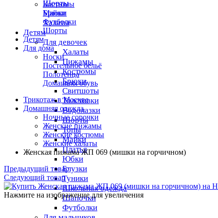
Шорты
Костюмы
Брюки
Майки
Футболки
Халаты
Шорты
Детям
Детям
Для девочек
Для дома
Халаты
Носки
Пижамы
Постельное бельё
Костюмы
Полотенца
Брюки
Домашняя обувь
Свитшоты
Трикотаж в Москве
Толстовки
Домашняя одежда
Водолазки
Ночные сорочки
Шорты
Женские пижамы
Топы
Женские костюмы
Майки
Женские халаты
Платья
Женская пижама ЖП 069 (мишки на горчичном)
Юбки
Блузки
Предыдущий товар
Следующий товар
Туники
Школьная одежда
Нажмите на изображение для увеличения
Шапочки
Футболки
Для мальчиков